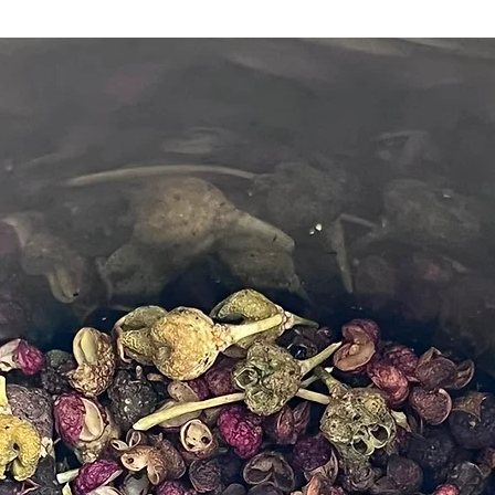
Vitam
L’ube
dans 