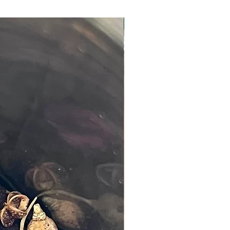
ine C, potassium, fer, calcium...
 est un concentré de nutriments
Nouveauté
une seule racine.