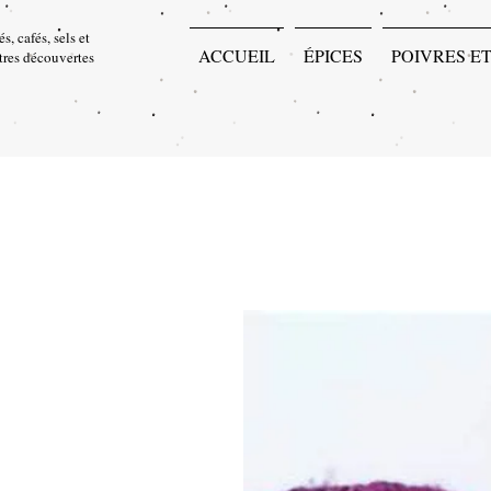
s, cafés, sels et
ACCUEIL
ÉPICES
POIVRES ET
utres découvertes