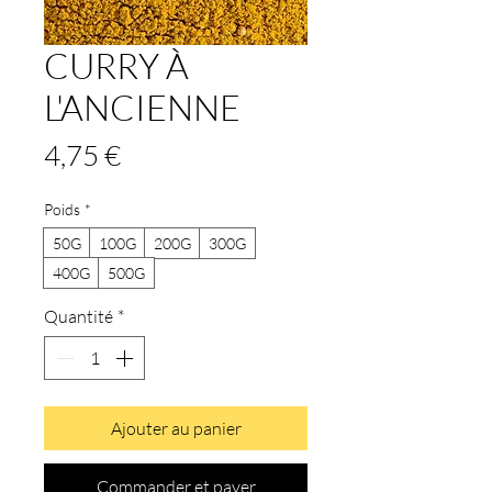
CURRY À
L'ANCIENNE
Prix
4,75 €
Poids
*
50G
100G
200G
300G
400G
500G
Quantité
*
Ajouter au panier
Commander et payer