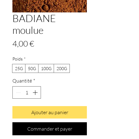
BADIANE
moulue
Prix
4,00 €
Poids
*
25G
50G
100G
200G
Quantité
*
Ajouter au panier
Commander et payer