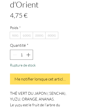
d'Orient
Prix
4,75 €
Poids
*
50G
100G
200G
300G
Quantité
*
Rupture de stock
Me notifier lorsque cet article est disponible
THÉ VERT DU JAPON ( SENCHA),
YUZU, ORANGE, ANANAS.
Le yuzu est le fruit de l'arbre du
même nom. Il s'agit d'un agrume qui