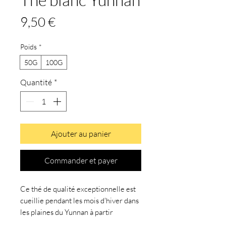
Prix
9,50 €
Poids
*
50G
100G
Quantité
*
Ajouter au panier
Commander et payer
Ce thé de qualité exceptionnelle est
cueillie pendant les mois d'hiver dans
les plaines du Yunnan à partir
d'arbustes à thé poussant à l'état