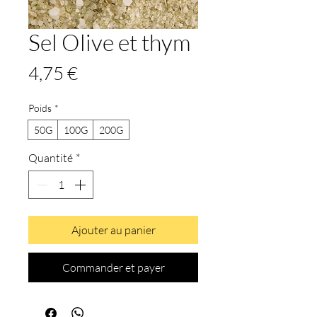
Sel Olive et thym
Prix
4,75 €
Poids
*
50G
100G
200G
Quantité
*
Ajouter au panier
Commander et payer