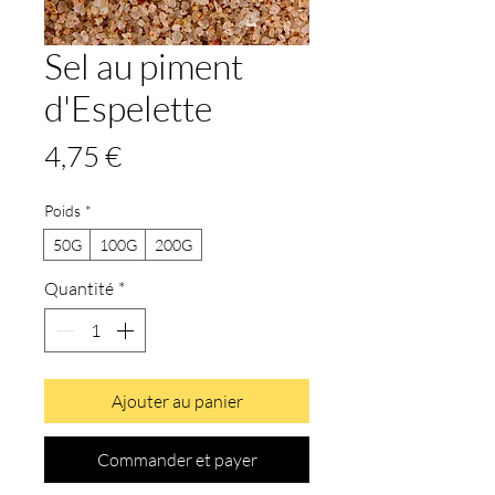
Sel au piment
d'Espelette
Prix
4,75 €
Poids
*
50G
100G
200G
Quantité
*
Ajouter au panier
Commander et payer