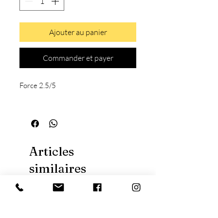
Ajouter au panier
Commander et payer
Force 2.5/5
Articles
similaires
Nouveauté
Nouveauté