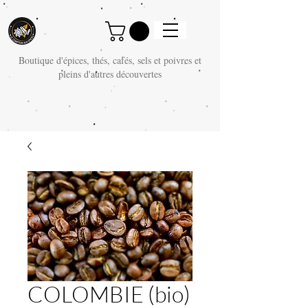
Boutique d'épices, thés, cafés, sels et poivres et
pleins d'autres découvertes
COLOMBIE (bio)