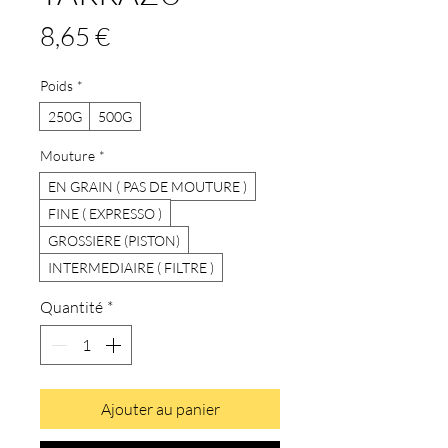
Prix
8,65 €
Poids
*
250G
500G
Mouture
*
EN GRAIN ( PAS DE MOUTURE )
FINE ( EXPRESSO )
GROSSIERE (PISTON)
INTERMEDIAIRE ( FILTRE )
Quantité
*
Ajouter au panier