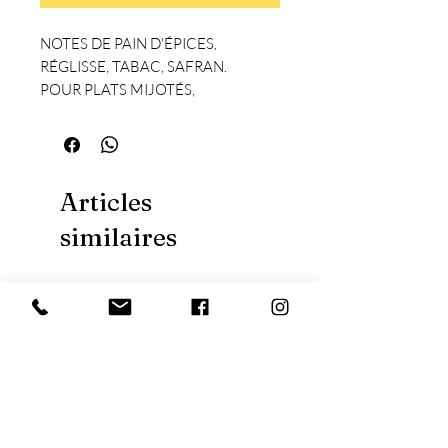
NOTES DE PAIN D'ÉPICES,
RÉGLISSE, TABAC, SAFRAN.
POUR PLATS MIJOTÉS,
CORNICHON, POISSONS...
Articles
similaires
Nouveauté
Nouveauté