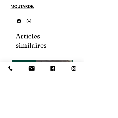
MOUTARDE.
Articles
similaires
Nouveauté
Nouveauté