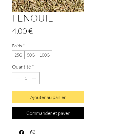
FENOUIL
Prix
4,00 €
Poids
*
25G
50G
100G
Quantité
*
Ajouter au panier
Commander et payer