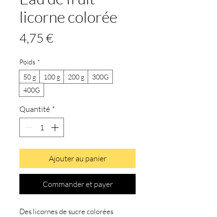
licorne colorée
Prix
4,75 €
Poids
*
50 g
100 g
200 g
300G
400G
Quantité
*
Ajouter au panier
Commander et payer
Des licornes de sucre colorées