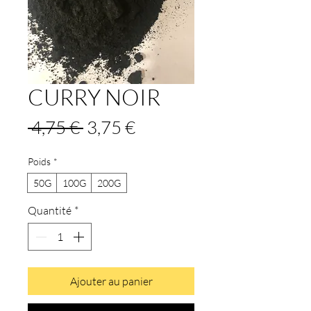
CURRY NOIR
Prix
Prix
 4,75 € 
3,75 €
original
promotionnel
Poids
*
50G
100G
200G
Quantité
*
Ajouter au panier