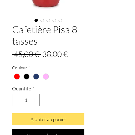
Cafetière Pisa 8
tasses
Prix
Prix
 45,00 € 
38,00 €
original
promotionnel
Couleur
*
Quantité
*
Ajouter au panier