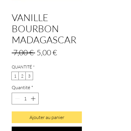
VANILLE
BOURBON
MADAGASCAR
Prix
Prix
 7,00 € 
5,00 €
original
promotionnel
QUANTITÉ
*
1
2
3
Quantité
*
Ajouter au panier