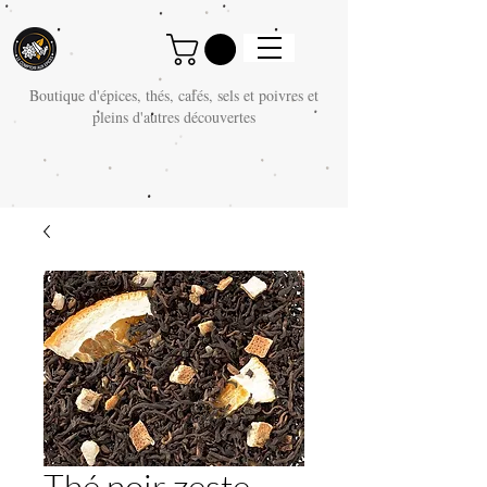
Boutique d'épices, thés, cafés, sels et poivres et
pleins d'autres découvertes
Thé noir zeste