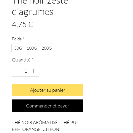
d'agrumes
Prix
4,75 €
Poids
*
50G
100G
200G
Quantité
*
Ajouter au panier
Commander et payer
THÉ NOIR ARÔMATISÉ : THÉ PU-
ERH, ORANGE, CITRON.