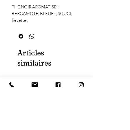
THÉ NOIR ARÔMATISÉ :
BERGAMOTE, BLEUET, SOUCI.
Recette :
Parfait glacé au thé Earl Grey
Articles
similaires
Nouveauté
Nouveauté