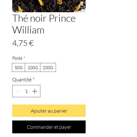
Thé noir Prince
William
Prix
4,75 €
Poids
*
50G
100G
200G
Quantité
*
Ajouter au panier
Commander et payer