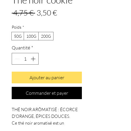
Prix
Prix
 4,75 € 
3,50 €
original
promotionnel
Poids
*
50G
100G
200G
Quantité
*
Ajouter au panier
Commander et payer
THÉ NOIR ARÔMATISÉ : ÉCORCE
D'ORANGE, ÉPICES DOUCES.
Ce thé noir aromatisé est un
compagnon idéal tout au long de