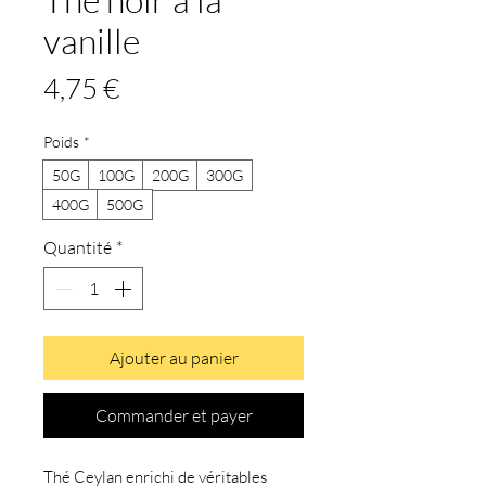
vanille
Prix
4,75 €
Poids
*
50G
100G
200G
300G
400G
500G
Quantité
*
Ajouter au panier
Commander et payer
Thé Ceylan enrichi de véritables