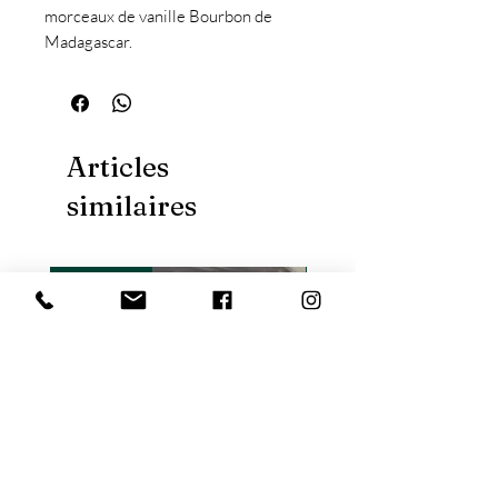
morceaux de vanille Bourbon de
Madagascar.
3-5 minutes d'infusion
100° C température de l'eau
Articles
similaires
Nouveauté
Nouveauté