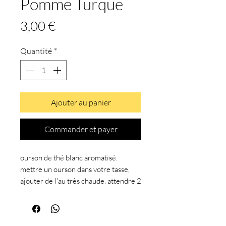
Pomme Turque
Prix
3,00 €
Quantité
*
Ajouter au panier
Commander et payer
ourson de thé blanc aromatisé.
mettre un ourson dans votre tasse,
ajouter de l'au très chaude. attendre 2
mn, mélanger,
c'est prêt !