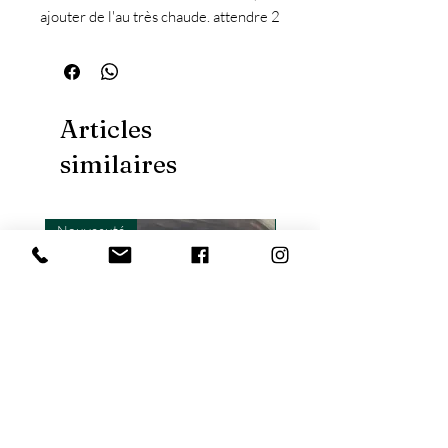
ajouter de l'au très chaude. attendre 2
mn, mélanger,
c'est prêt !
Articles
similaires
Nouveauté
Nouveauté