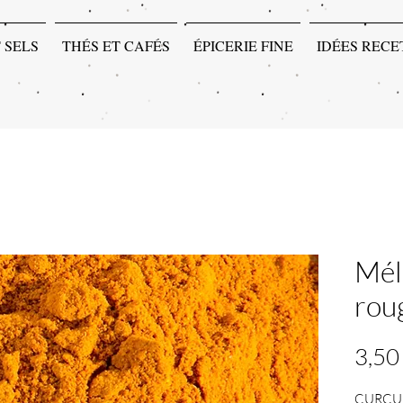
 SELS
THÉS ET CAFÉS
ÉPICERIE FINE
IDÉES RECE
Mél
rou
3,50
CURCUM