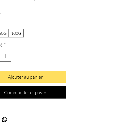
:
saucisse
50G
100G
té
*
Ajouter au panier
Commander et payer