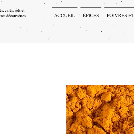
s, cafés, sels et
ACCUEIL
ÉPICES
POIVRES ET
utres découvertes