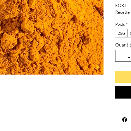
FORT...
Recette 
rougail 
Poids
*
25G
Quanti