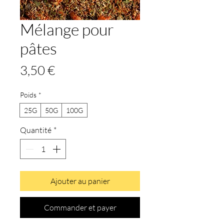
Mélange pour
pâtes
Prix
3,50 €
Poids
*
25G
50G
100G
Quantité
*
Ajouter au panier
Commander et payer