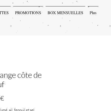
TTES
PROMOTIONS
BOX MENSUELLES
Plus
ange côte de
f
Prix
 €
umé, ail, fenouil et sel