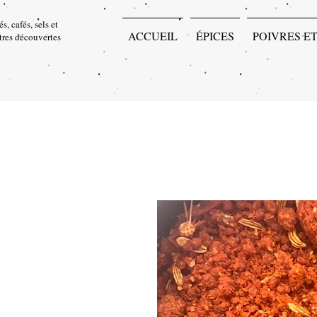
s, cafés, sels et
ACCUEIL
ÉPICES
POIVRES ET
utres découvertes