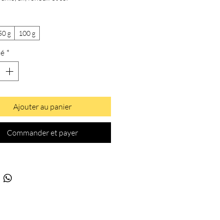
50 g
100 g
té
*
Ajouter au panier
Commander et payer