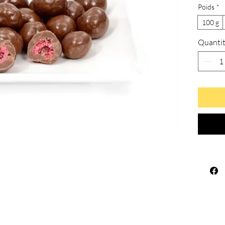
Poids
*
100 g
Quanti