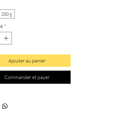
200 g
té
*
Ajouter au panier
Commander et payer