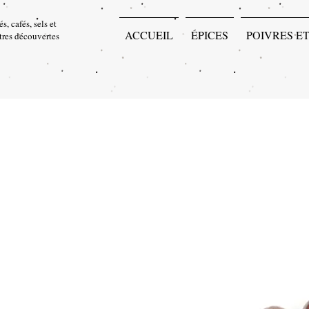
s, cafés, sels et
ACCUEIL
ÉPICES
POIVRES ET
utres découvertes