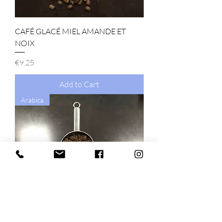
CAFÉ GLACÉ MIEL AMANDE ET
NOIX
Price
€9.25
Add to Cart
Arabica