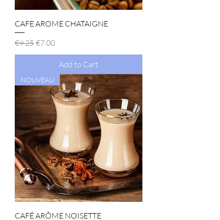
CAFE AROME CHATAIGNE
Regular Price
Sale Price
€9.25
€7.00
Add to Cart
NOUVEAU
CAFÉ ARÔME NOISETTE