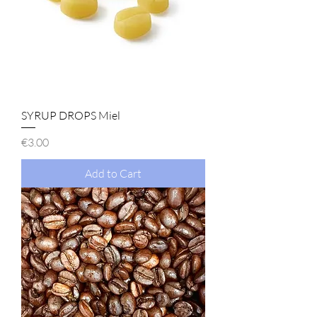
SYRUP DROPS Miel
Price
€3.00
Add to Cart