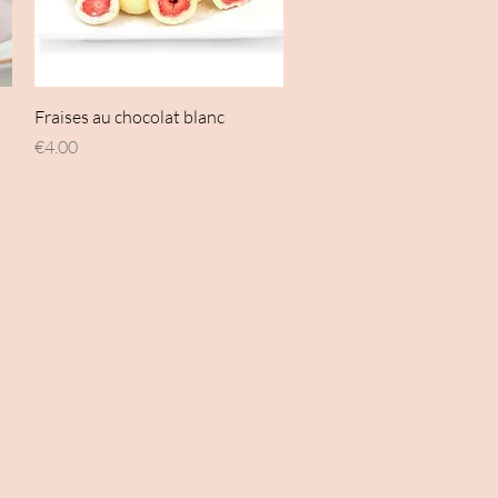
Quick View
Fraises au chocolat blanc
Price
€4.00