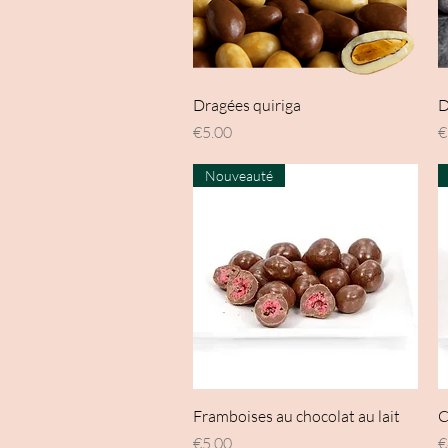
Quick View
Dragées quiriga
D
Price
P
€5.00
€
Nouveauté
Quick View
Framboises au chocolat au lait
C
Price
P
€5.00
€