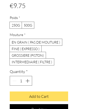
Price
€9.75
Poids
*
250G
500G
Mouture
*
EN GRAIN ( PAS DE MOUTURE )
FINE ( EXPRESSO )
GROSSIERE (PISTON)
INTERMEDIAIRE ( FILTRE )
Quantity
*
Add to Cart