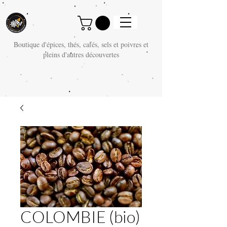
Boutique d'épices, thés, cafés, sels et poivres et
pleins d'autres découvertes
COLOMBIE (bio)