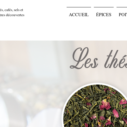
s, cafés, sels et
ACCUEIL
ÉPICES
POI
utres découvertes
Les thé