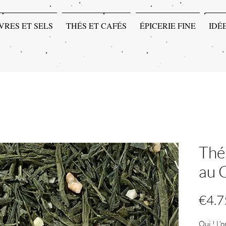
VRES ET SELS
THÉS ET CAFÉS
ÉPICERIE FINE
IDÉ
Thé
au 
€4.7
Oui ! L'