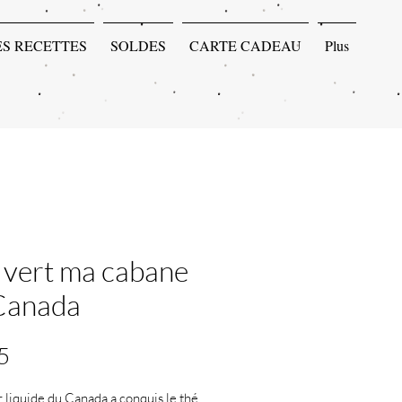
ES RECETTES
SOLDES
CARTE CADEAU
Plus
 vert ma cabane
Canada
Price
5
or liquide du Canada a conquis le thé