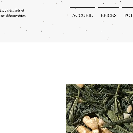
s, cafés, sels et
ACCUEIL
ÉPICES
POI
utres découvertes