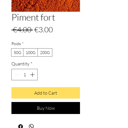
Piment fort
Regular
Sale
 €4.00 
€3.00
Price
Price
Poids
*
50G
100G
200G
Quantity
*
Add to Cart
Buy Now