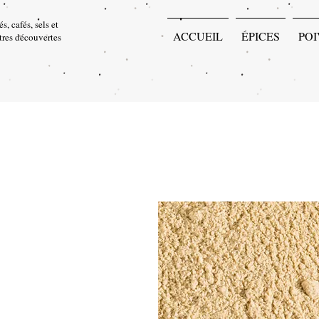
s, cafés, sels et
ACCUEIL
ÉPICES
POI
utres découvertes