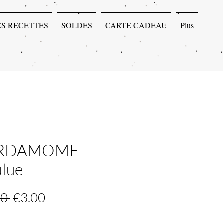
ES RECETTES
SOLDES
CARTE CADEAU
Plus
RDAMOME
lue
Regular
Sale
0 
€3.00
Price
Price