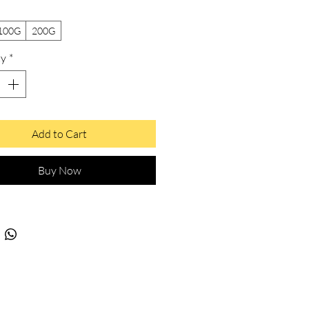
100G
200G
ty
*
Add to Cart
Buy Now