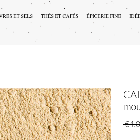
VRES ET SELS
THÉS ET CAFÉS
ÉPICERIE FINE
IDÉ
CA
mou
 €4.0