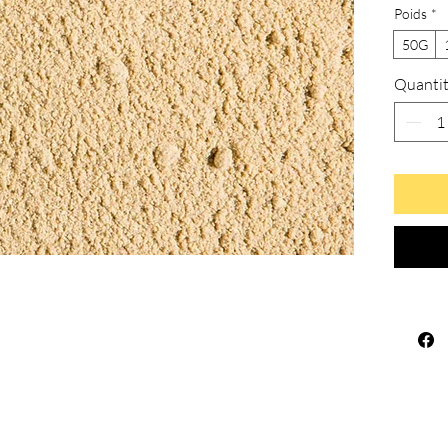
Poids
*
50G
Quanti