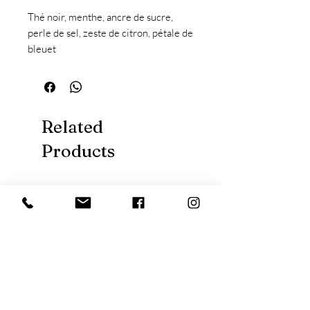
Thé noir, menthe, ancre de sucre,
perle de sel, zeste de citron, pétale de
bleuet
température 95° temps d'infusion 5
mn
Related
Products
Nouveauté
Nouveauté