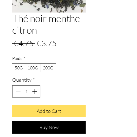
Thé noir menthe
citron
Regular
Sale
 €4.75 
€3.75
Price
Price
Poids
*
50G
100G
200G
Quantity
*
Add to Cart
Buy Now