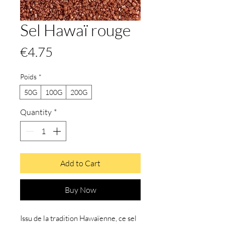
Sel Hawaï rouge
Price
€4.75
Poids
*
50G
100G
200G
Quantity
*
Add to Cart
Buy Now
Issu de la tradition Hawaïenne, ce sel