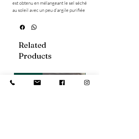
est obtenu en mélangeant le sel séché
au soleil avec un peu d’argile purifiée
l’Alae, très riche en minéraux, qui lui
donne cette couleur rouge brique.
Fin et aérien, ce sel à un goût
légèrement piquant qui se marie
Related
parfaitement avec une viande grillée.
Products
Nouveauté
Nouveauté