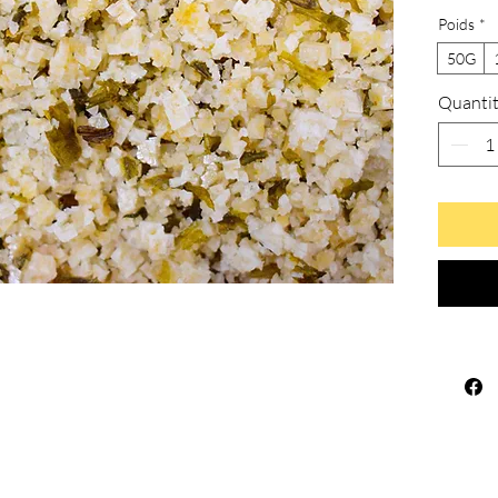
Poids
*
50G
Quanti