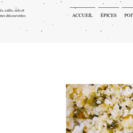
s, cafés, sels et
ACCUEIL
ÉPICES
POI
utres découvertes