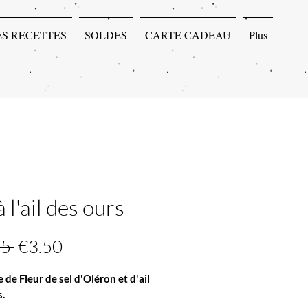
ES RECETTES
SOLDES
CARTE CADEAU
Plus
à l'ail des ours
Regular
Sale
5 
€3.50
Price
Price
de Fleur de sel d'Oléron et d'ail
s.