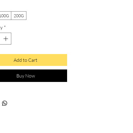
100G
200G
ty
*
Add to Cart
Buy Now