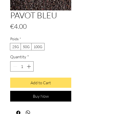
PAVOT BLEU
Price
€4.00
Poids
*
25G
50G
100G
Quantity
*
Add to Cart
Buy Now