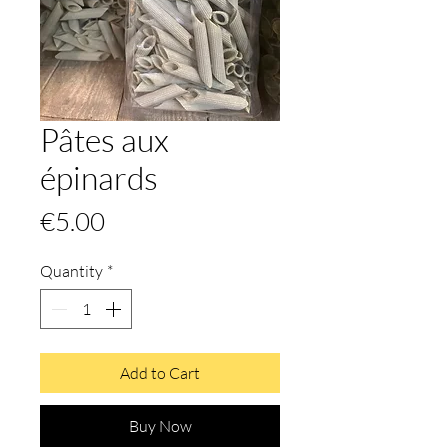
Pâtes aux
épinards
Price
€5.00
Quantity
*
Add to Cart
Buy Now