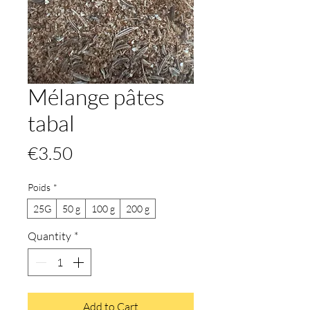
Mélange pâtes
tabal
Price
€3.50
Poids
*
25G
50 g
100 g
200 g
Quantity
*
Add to Cart