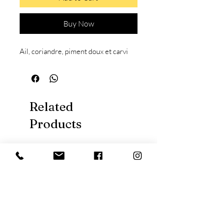
Buy Now
Ail, coriandre, piment doux et carvi
Related
Products
Nouveauté
Nouveauté