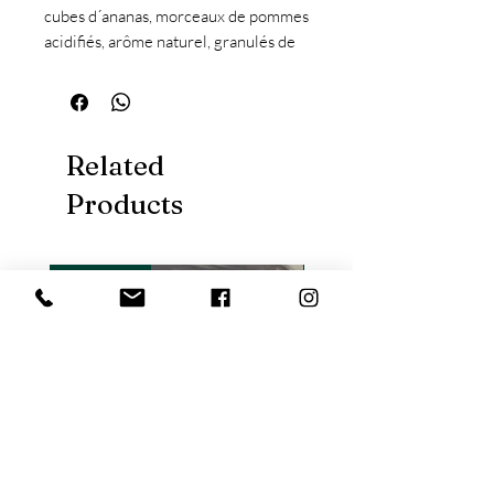
cubes d´ananas, morceaux de pommes
acidifiés, arôme naturel, granulés de
fruit de la passion lyophilisé, fleur de
souci, fleurs de mauve.
Related
Products
Nouveauté
Nouveauté