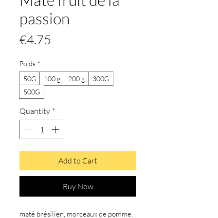
passion
Price
€4.75
Poids
*
50G
100 g
200 g
300G
500G
Quantity
*
Add to Cart
Buy Now
maté brésilien, morceaux de pomme,