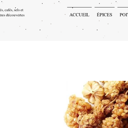
s, cafés, sels et
ACCUEIL
ÉPICES
POI
utres découvertes