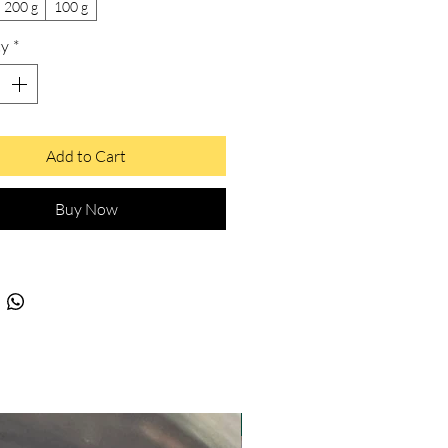
200 g
100 g
ty
*
Add to Cart
Buy Now
Nouveauté