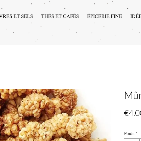
VRES ET SELS
THÉS ET CAFÉS
ÉPICERIE FINE
IDÉ
Mûr
€4.0
Poids
*