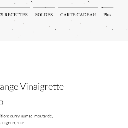
ES RECETTES
SOLDES
CARTE CADEAU
Plus
ange Vinaigrette
Price
0
ion: curry, sumac, moutarde,
, oignon, rose.