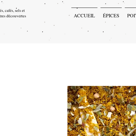
s, cafés, sels et
ACCUEIL
ÉPICES
POI
utres découvertes