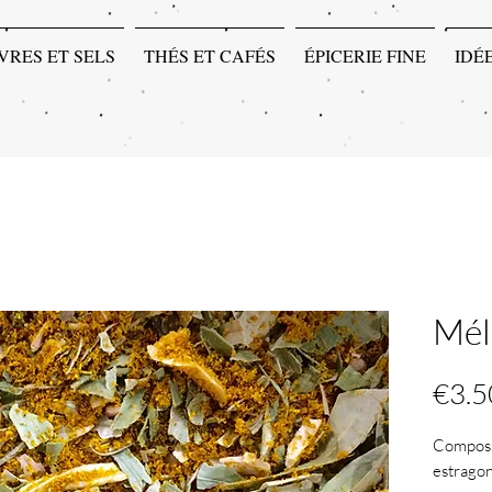
VRES ET SELS
THÉS ET CAFÉS
ÉPICERIE FINE
IDÉ
Mél
€3.5
Composit
estragon