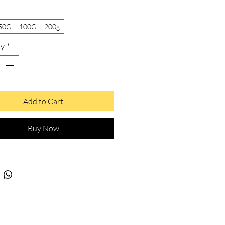
50G
100G
200g
ty
*
Add to Cart
Buy Now