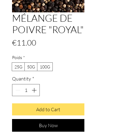
MÉLANGE DE
POIVRE "ROYAL"
Price
€11.00
Poids
*
25G
50G
100G
Quantity
*
Add to Cart
Buy Now