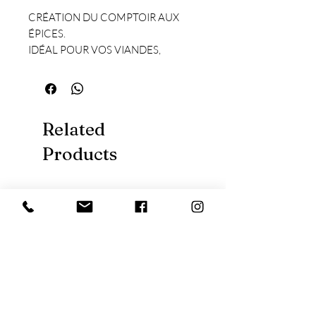
CRÉATION DU COMPTOIR AUX
ÉPICES.
IDÉAL POUR VOS VIANDES,
POISSONS, LÉGUMES, SALADES...
Recette :
Rougail saucisse
Related
Products
Nouveauté
Nouveauté