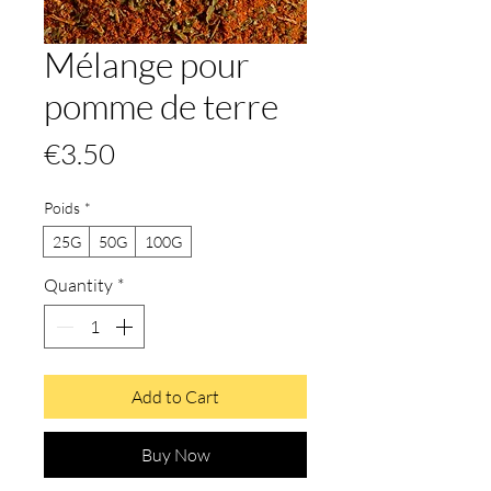
Mélange pour
pomme de terre
Price
€3.50
Poids
*
25G
50G
100G
Quantity
*
Add to Cart
Buy Now