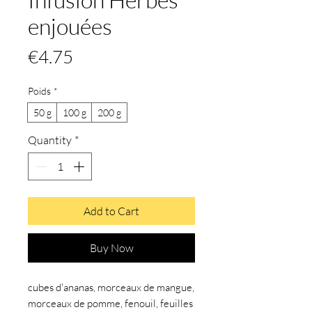
enjouées
Price
€4.75
Poids
*
50 g
100 g
200 g
Quantity
*
Add to Cart
Buy Now
cubes d'ananas, morceaux de mangue,
morceaux de pomme, fenouil, feuilles