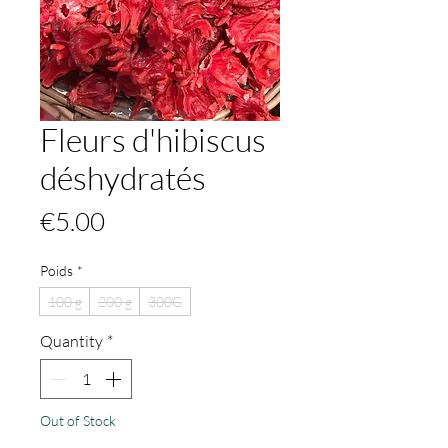
Fleurs d'hibiscus
déshydratés
Price
€5.00
Poids
*
100 g
200 g
300G
Quantity
*
Out of Stock