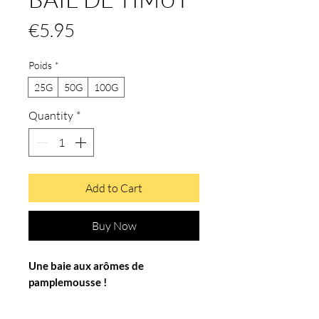
Price
€5.95
Poids
*
25G
50G
100G
Quantity
*
Add to Cart
Buy Now
Une baie aux arômes de
pamplemousse !
D'origine népalaise, cette baie